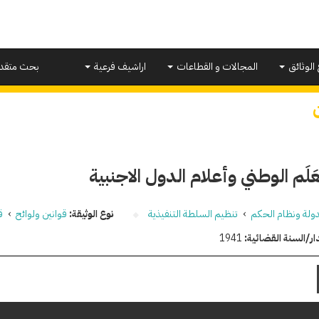
 الوثائق
المجالات و القطاعات
اراشيف فرعية
بحث متقد
عَلَم الوطني وأعلام الدول الاجنبية
دولة ونظام الحكم
›
تنظيم السلطة التنفيذية
نوع الوثيقة:
قوانين ولوائح
›
ق
ار/السنة القضائية:
1941