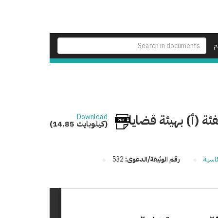
م
 (أ) بهيئة قضايا
Download
(14.85 كيلوبايت)
ئاسية
رقم الوثيقة/الدعوى:
532