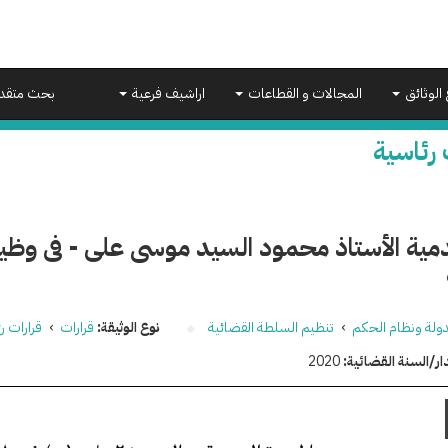
 الوثائق
المجالات و القطاعات
اراشيف فرعية
بحث متقد
 رئاسية
مية الأستاذ محمود السيد موسى على - فى وظيف
دولة ونظام الحكم
›
تنظيم السلطة القضائية
نوع الوثيقة:
قرارات
›
قرارات ر
ار/السنة القضائية:
2020