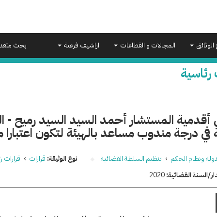
 الوثائق
المجالات و القطاعات
اراشيف فرعية
بحث متقد
 رئاسية
أقدمية المستشار أحمد السيد السيد رميح - ال
في درجة مندوب مساعد بالهيئة لتكون اعتبارا من 11/ 1/ 5
دولة ونظام الحكم
›
تنظيم السلطة القضائية
نوع الوثيقة:
قرارات
›
قرارات ر
ار/السنة القضائية:
2020