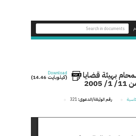
م
محام بهيئة قضايا
Download
(14.46 كيلوبايت)
200
ئاسية
رقم الوثيقة/الدعوى:
321