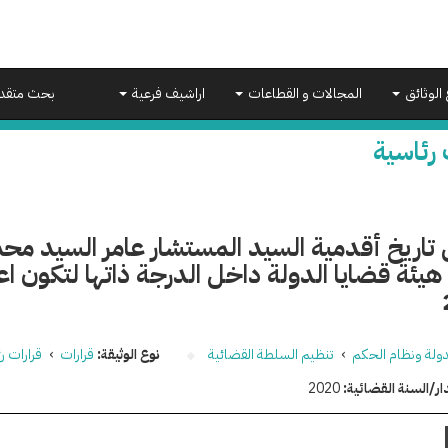
 الوثائق
المجالات و القطاعات
اراشيف فرعية
بحث متقد
 رئاسية
تاريخ أقدمية السيد المستشار عامر السيد محم
دولة ونظام الحكم
›
تنظيم السلطة القضائية
نوع الوثيقة:
قرارات
›
قرارات ر
ار/السنة القضائية:
2020