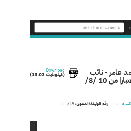
م
د عامر - نائب
Download
(15.03 كيلوبايت)
رئيس هيئة قضايا الدولة داخل الدرجة ذاتها لتكون اعتبارا من 10 /8/
ئاسية
رقم الوثيقة/الدعوى:
319