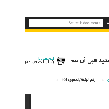
م
جديد قبل أن تتم
Download
(41.83 كيلوبايت)
ن
رقم الوثيقة/الدعوى:
504