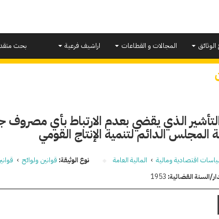
 الوثائق
المجالات و القطاعات
اراشيف فرعية
بحث متقد
التأشير الذي يقضي بعدم الارتباط بأي مصروف 
 المجلس الدائم لتنمية الإنتاج القومي
اسات اقتصادية ومالية
›
المالية العامة
نوع الوثيقة:
قوانين ولوائح
›
قواني
ار/السنة القضائية:
1953