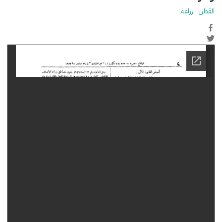
القطن
زراعة