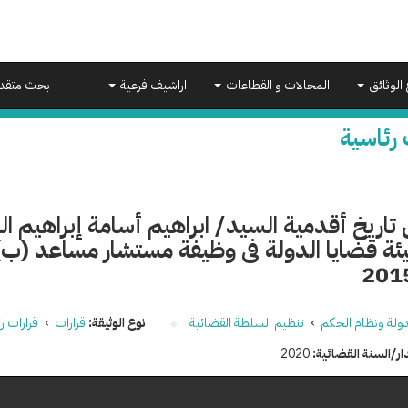
 الوثائق
المجالات و القطاعات
اراشيف فرعية
بحث متقد
 رئاسية
تاريخ أقدمية السيد/ ابراهيم أسامة إبراهيم 
دولة ونظام الحكم
›
تنظيم السلطة القضائية
نوع الوثيقة:
قرارات
›
قرارات ر
ار/السنة القضائية:
2020