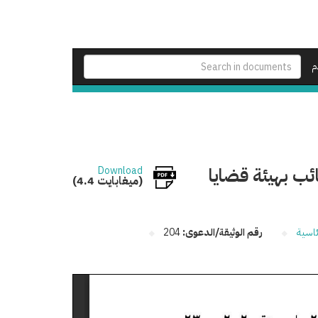
م
ب بهيئة قضايا
Download
(4.4 ميغابايت)
ئاسية
رقم الوثيقة/الدعوى:
204