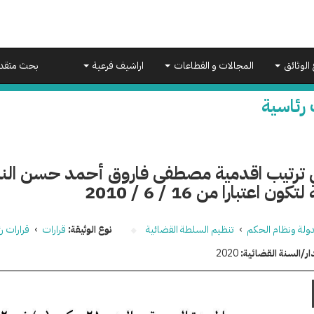
 الوثائق
المجالات و القطاعات
اراشيف فرعية
بحث متقد
 رئاسية
 ترتيب اقدمية مصطفى فاروق أحمد حسن النائ
كون اعتبارا من 16 / 6 / 2010
دولة ونظام الحكم
›
تنظيم السلطة القضائية
نوع الوثيقة:
قرارات
›
قرارات ر
ار/السنة القضائية:
2020