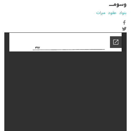
وسومـــــ
بنوك
عقود
ميراث