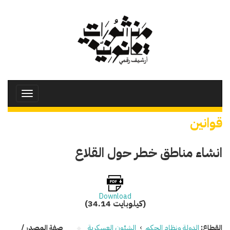
تجاوز
إلى
المحتوى
الرئيسي
Toggle
avigation
قوانين
انشاء مناطق خطر حول القلاع
Download
(34.14 كيلوبايت)
القطاع:
الدولة ونظام الحكم
›
الشئون العسكرية
صفة المصدر /