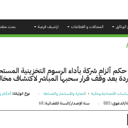
 الوثائق
المجالات و القطاعات
اراشيف فرعية
بحث متقد
م ألزام شركة بأداء الرسوم التخزينية المستح
دة بعد وقف قرار سحبها المباشر لاكتشاف مخال
اسات اقتصادية ومالية
›
التجارة والاستثمار والصناعة
نوع الوثيقة:
أحكام و
قة/الدعوى:
885
سنة الإصدار/السنة القضائية:
68