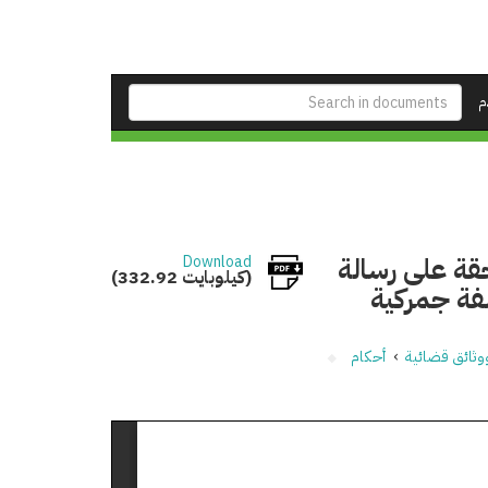
م
قة على رسالة
Download
(332.92 كيلوبايت)
فة جمركية
وثائق قضائية
›
أحكام