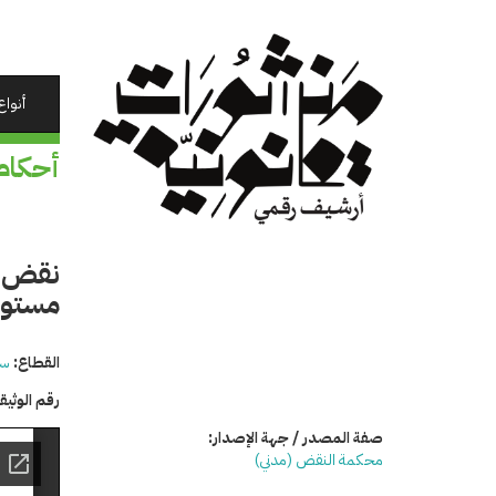
تجاوز
إلى
المحتوى
الرئيسي
أنواع
أحكام
نقض حك
مستور
القطاع:
سي
رقم الوثي
صفة المصدر / جهة الإصدار:
محكمة النقض (مدني)