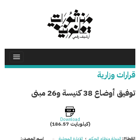
تجاوز
إلى
المحتوى
الرئيسي
Toggle
avigation
قرارات وزارية
توفيق أوضاع 38 كنيسة و26 مبنى
Download
(186.57 كيلوبايت)
القطاع:
الدولة ونظام الحكم
›
الإدارة المحلية
اسم المصدر: