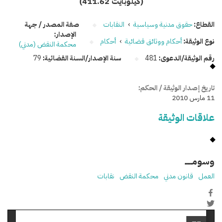
(411.62 كيلوبايت)
القطاع:
حقوق مدنية وسياسية
›
النقابات
صفة المصدر / جهة
الإصدار:
نوع الوثيقة:
أحكام ووثائق قضائية
›
أحكام
محكمة النقض (مدني)
رقم الوثيقة/الدعوى:
481
سنة الإصدار/السنة القضائية:
79
تاريخ إصدار الوثيقة / الحكم:
11 مارس 2010
علاقات الوثيقة
وسومـــــ
العمل
قانون مدني
محكمة النقض
نقابات