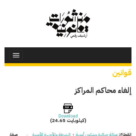
تجاوز
إلى
المحتوى
الرئيسي
Toggle
avigation
قوانين
إلغاء محاكم المراكز
Download
(24.65 كيلوبايت)
القطاع:
عدالة جنائية وشئون أمنية
›
الشرطة والأجهزة الأمنية
صفة