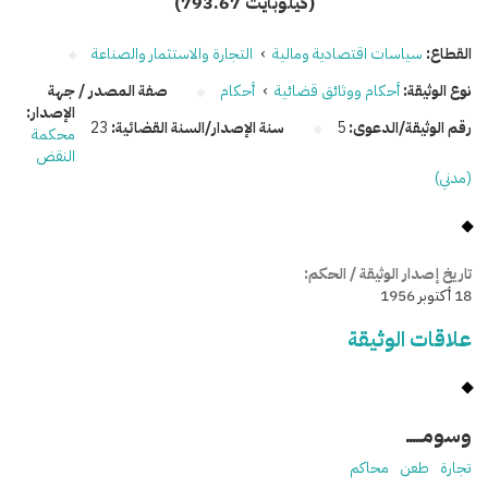
(793.67 كيلوبايت)
القطاع:
سياسات اقتصادية ومالية
›
التجارة والاستثمار والصناعة
نوع الوثيقة:
أحكام ووثائق قضائية
›
أحكام
صفة المصدر / جهة
الإصدار:
رقم الوثيقة/الدعوى:
5
سنة الإصدار/السنة القضائية:
23
محكمة
النقض
(مدني)
تاريخ إصدار الوثيقة / الحكم:
18 أكتوبر 1956
علاقات الوثيقة
وسومـــــ
تجارة
طعن
محاكم