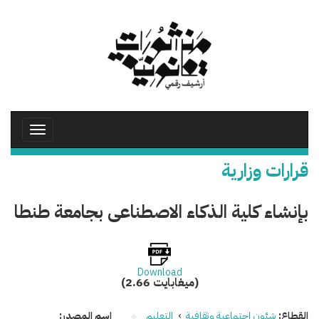
تجاوز
إلى
المحتوى
الرئيسي
Toggle
avigation
قرارات وزارية
بإنشاء كلية الذكاء الاصطناعى بجامعة طنطا
Download
(2.66 ميغابايت)
القطاع:
شئون اجتماعية وثقافية
›
التعليم
اسم المصدر: