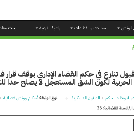
 الوثائق
المجالات و القطاعات
اراشيف فرعية
بحث متقد
بول تنازع في حكم القضاء الإداري بوقف قرار
 الحربية لكون الشق المستعجل لا يصلح حدا ل
دولة ونظام الحكم
›
الشئون العسكرية
نوع الوثيقة:
أحكام ووثائق قضائية
›
ار/السنة القضائية:
35