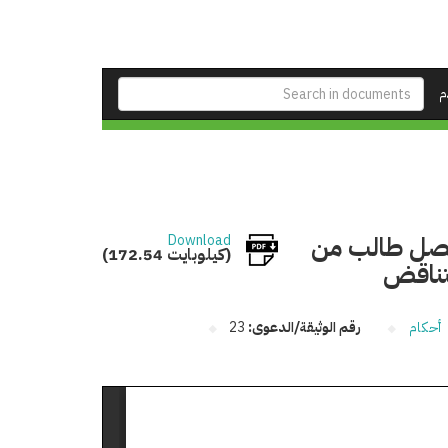
م
 فصل طالب من
Download
(172.54 كيلوبايت)
لتناقض
أحكام
رقم الوثيقة/الدعوى:
23