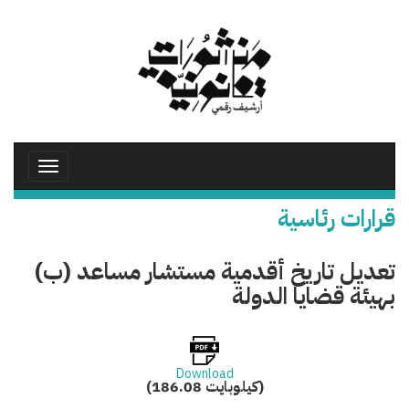
تجاوز
إلى
المحتوى
الرئيسي
Toggle
avigation
قرارات رئاسية
تعديل تاريخ أقدمية مستشار مساعد (ب)
بهيئة قضايا الدولة
Download
(186.08 كيلوبايت)