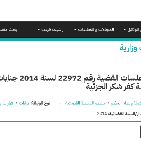
 الوثائق
المجالات و القطاعات
اراشيف فرعية
بحث متقد
 وزارية
نقل جلسات القضية 
 كفر شكر الجزئية
دولة ونظام الحكم
›
تنظيم السلطة القضائية
نوع الوثيقة:
قرارات
›
قرارات وز
ار/السنة القضائية:
2014