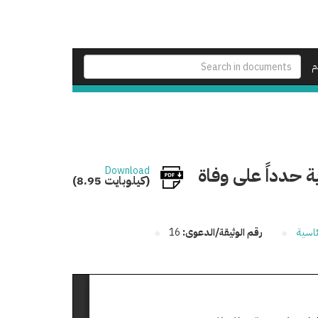
م
ة حدداً على وفاة
Download
(8.95 كيلوبايت)
ئاسية
رقم الوثيقة/الدعوى:
16