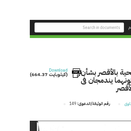
م
حية بالأقصر بشأن
Download
(664.37 كيلوبايت)
نهما يندمجان فى
أقصر
اوى
رقم الوثيقة/الدعوى:
149