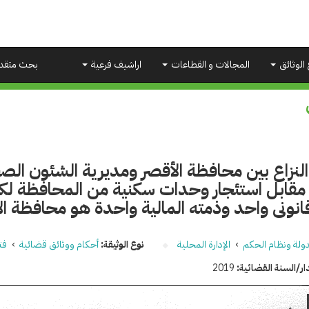
 الوثائق
المجالات و القطاعات
اراشيف فرعية
بحث متقد
نزاع بين محافظة الأقصر ومديرية الشئون الص
مقابل استئجار وحدات سكنية من المحافظة لكو
انونى واحد وذمته المالية واحدة هو محافظة ال
دولة ونظام الحكم
›
الإدارة المحلية
نوع الوثيقة:
أحكام ووثائق قضائية
›
فت
ار/السنة القضائية:
2019