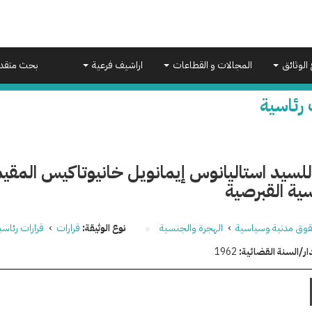
 الوثائق
المجالات و القطاعات
اراشيف فرعية
بحث متقد
 رئاسية
 للسيد استاليانوس إيمانويل خانيوتاكيس المق
ية القبرصية
وق مدنية وسياسية
›
الهجرة والجنسية
نوع الوثيقة:
قرارات
›
قرارات رئاسي
ار/السنة القضائية:
1962