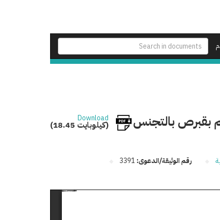
م
يم بقبرص بالتجنس
Download
(18.45 كيلوبايت)
ة
رقم الوثيقة/الدعوى:
3391