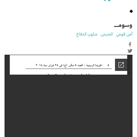
وسومـــــ
أمن قومي
الجيش
شئون الدفاع