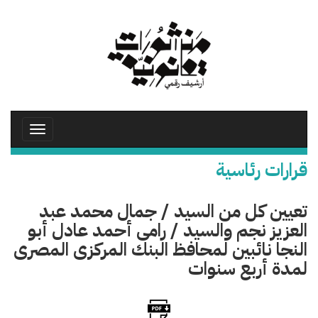
تجاوز
إلى
المحتوى
الرئيسي
Toggle
avigation
قرارات رئاسية
تعيين كل من السيد / جمال محمد عبد
العزيز نجم والسيد / رامى أحمد عادل أبو
النجا نائبين لمحافظ البنك المركزى المصرى
لمدة أربع سنوات