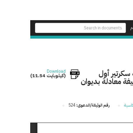
م
سكرتير أول
Download
(11.54 كيلوبايت)
يفة معادلة بديوان
ئاسية
رقم الوثيقة/الدعوى:
524