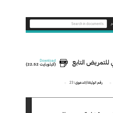
م
 للتمريض التابع
Download
(22.52 كيلوبايت)
رقم الوثيقة/الدعوى:
23