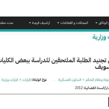
 الوثائق
المجالات و القطاعات
اراشيف فرعية
بحث متقد
 وزارية
تجنيد الطلبة الملتحقين للدراسة ببعض الكليا
سويف
دولة ونظام الحكم
›
الشئون العسكرية
نوع الوثيقة:
قرارات
›
قرارات وزارية
ار/السنة القضائية:
2012