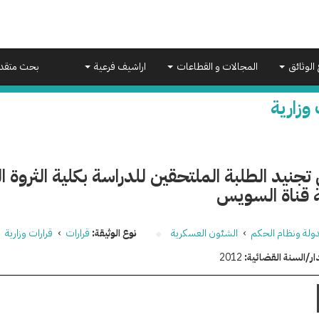
 الوثائق
المجالات و القطاعات
اراشيف فرعية
بحث متقد
 وزارية
تجنيد الطلبة الملتحقين للدراسة بكلية الثروة
 قناة السويس
دولة ونظام الحكم
›
الشئون العسكرية
نوع الوثيقة:
قرارات
›
قرارات وزارية
ار/السنة القضائية:
2012