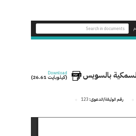
م
 السمكية بالسويس /
Download
(26.61 كيلوبايت)
رقم الوثيقة/الدعوى:
123