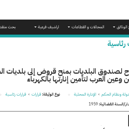
 الوثائق
المجالات و القطاعات
اراشيف فرعية
بحث متقد
 رئاسية
ح لصندوق البلديات بمنح قروض إلى بلديات ال
وعين العرب لتأمين إنارتها بالكهرباء
دولة ونظام الحكم
›
الإدارة المحلية
نوع الوثيقة:
قرارات
›
قرارات رئاسية
ار/السنة القضائية:
1959