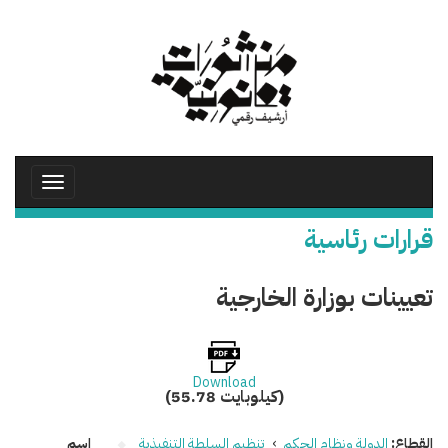
تجاوز
إلى
المحتوى
الرئيسي
Toggle
avigation
قرارات رئاسية
تعيينات بوزارة الخارجية
Download
(55.78 كيلوبايت)
القطاع:
الدولة ونظام الحكم
›
تنظيم السلطة التنفيذية
اسم