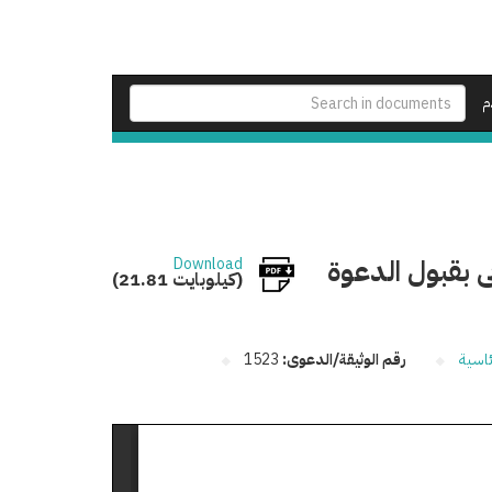
م
بى بقبول الدعوة
Download
(21.81 كيلوبايت)
ئاسية
رقم الوثيقة/الدعوى:
1523