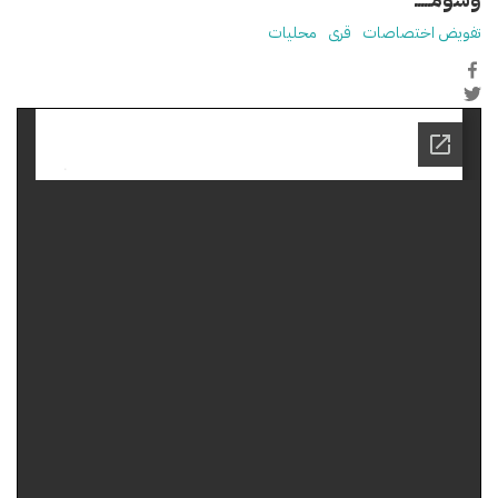
تفويض اختصاصات
قرى
محليات