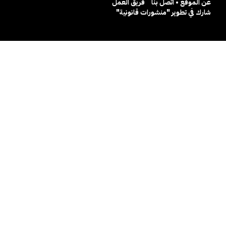
عن الموقع • اتصل بنا
فريق العمل
شارك في تطوير "منشورات قانونية"