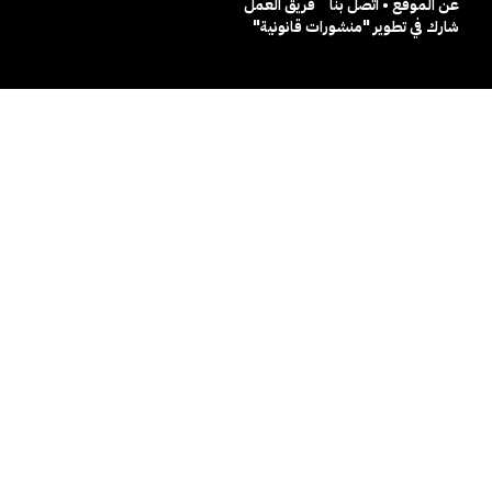
عن الموقع • اتصل بنا
فريق العمل
شارك في تطوير "منشورات قانونية"