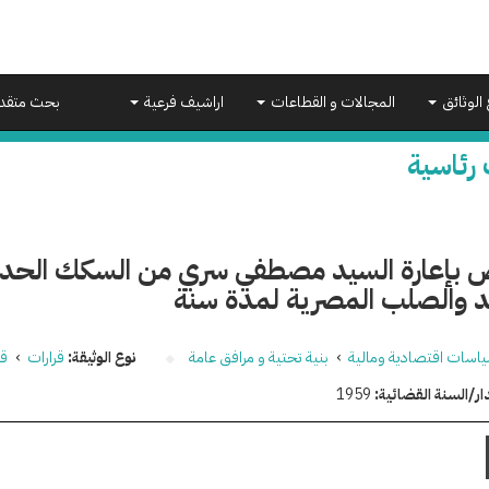
 الوثائق
المجالات و القطاعات
اراشيف فرعية
بحث متقد
 رئاسية
 بإعارة السيد مصطفي سري من السكك الحديد
د والصلب المصرية لمدة سنة
اسات اقتصادية ومالية
›
بنية تحتية و مرافق عامة
نوع الوثيقة:
قرارات
›
قر
ار/السنة القضائية:
1959