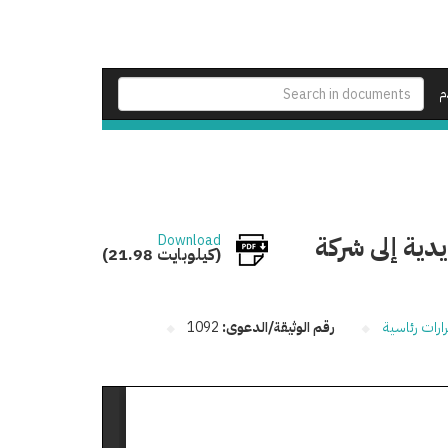
م
ية إلى شركة
Download
(21.98 كيلوبايت)
ارات رئاسية
رقم الوثيقة/الدعوى:
1092