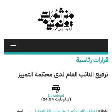
تجاوز
إلى
المحتوى
الرئيسي
Toggle
avigation
قرارات رئاسية
ترفيع النائب العام لدى محكمة التمييز
Download
(24.54 كيلوبايت)
القطاع:
الدولة ونظام الحكم
›
تنظيم السلطة القضائية
اسم