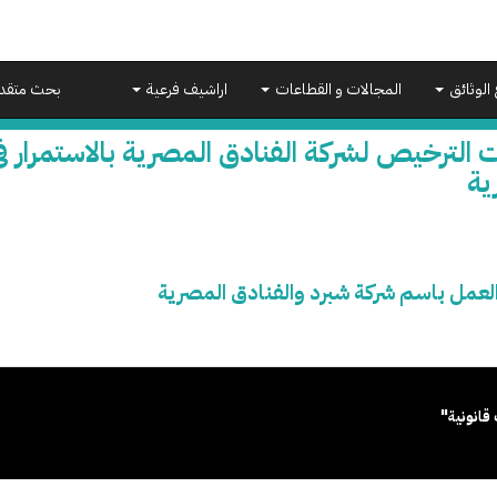
 الوثائق
المجالات و القطاعات
اراشيف فرعية
بحث متقد
 الترخيص لشركة الفنادق المصرية بالاستمرار ف
ية
 العمل باسم شركة شبرد والفنادق المصرية
قانونية"