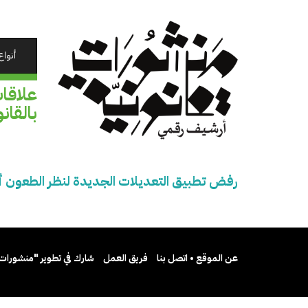
تجاوز
إلى
المحتوى
الرئيسي
أنواع
علاقا
بالقانون 11 لسنة 2017 في
رفض تطبيق التعديلات الجديدة لنظر الطعون أمام محكمة النقض
عن الموقع • اتصل بنا
فريق العمل
شارك في تطوير "منشورات 