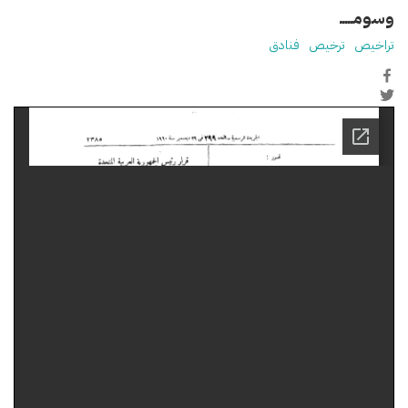
وسومـــــ
تراخيص
ترخيص
فنادق