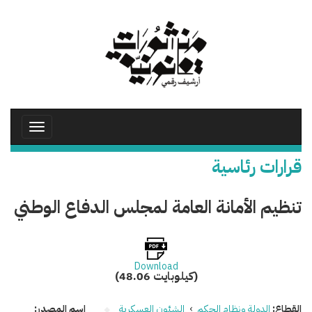
تجاوز
إلى
المحتوى
الرئيسي
Toggle
avigation
قرارات رئاسية
تنظيم الأمانة العامة لمجلس الدفاع الوطني
Download
(48.06 كيلوبايت)
القطاع:
الدولة ونظام الحكم
›
الشئون العسكرية
اسم المصدر: