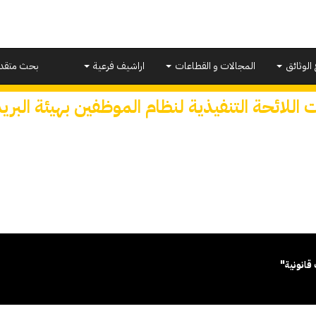
 الوثائق
المجالات و القطاعات
اراشيف فرعية
بحث متقد
 اللائحة التنفيذية لنظام الموظفين بهيئة البري
قانونية"