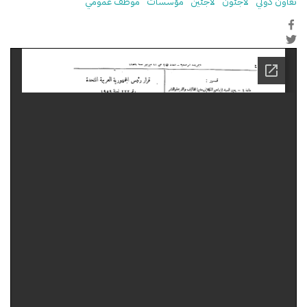
تعاون دولي
لاجئون
لاجئين
مؤسسات
موظف عمومي