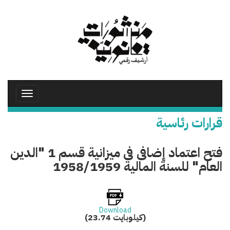
تجاوز
إلى
المحتوى
الرئيسي
Toggle
avigation
قرارات رئاسية
فتح اعتماد إضافى فى ميزانية قسم 1 "الدين
العام" للسنة المالية 1958/1959
Download
(23.74 كيلوبايت)