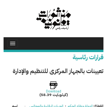
تجاوز
إلى
المحتوى
الرئيسي
Toggle
avigation
قرارات رئاسية
تعيينات بالجهاز المركزى للتنظيم والإدارة
Download
(58.39 كيلوبايت)
القطاع:
الدولة ونظام الحكم
›
الجهات الرقابية والمجالس
اسم