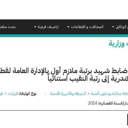
 الوثائق
المجالات و القطاعات
اراشيف فرعية
بحث متقد
 وزارية
ضابط شهيد برتبة ملازم أول بالإدارة العامة لقط
ندرية إلى رتبة النقيب استنائياً
الة جنائية وشئون أمنية
›
الشرطة والأجهزة الأمنية
نوع الوثيقة:
قرارات
›
قر
ار/السنة القضائية:
2014