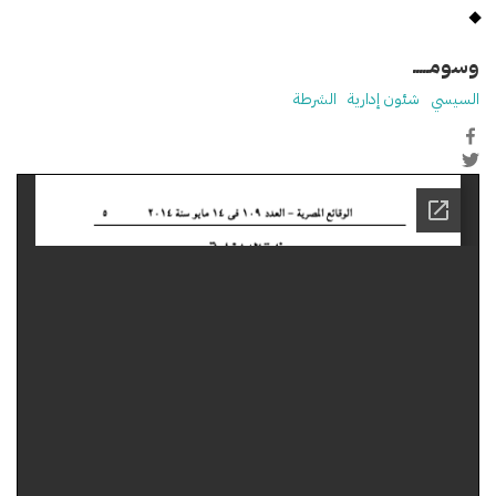
وسومـــــ
السيسي
شئون إدارية
الشرطة