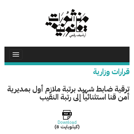
تجاوز
إلى
المحتوى
الرئيسي
Toggle
avigation
قرارات وزارية
ترقية ضابط شهيد برتبة ملازم أول بمديرية
أمن قنا استثنائياً إلى رتبة النقيب
Download
(8 كيلوبايت)