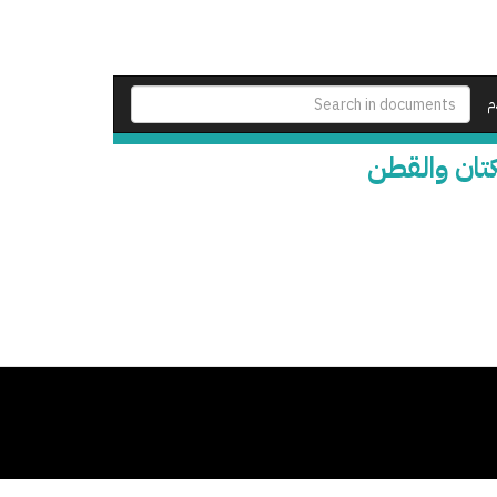
م
كتان والقطن