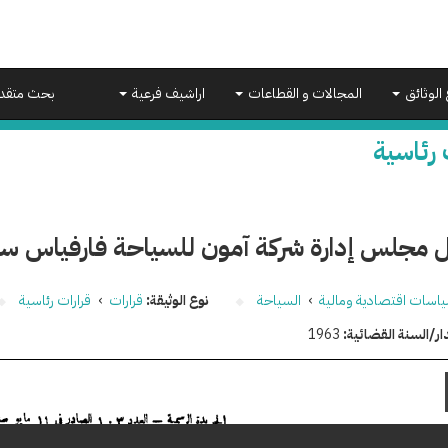
 الوثائق
المجالات و القطاعات
اراشيف فرعية
بحث متقد
 رئاسية
 مجلس إدارة شركة آمون للسياحة فارفياس سا
اسات اقتصادية ومالية
›
السياحة
نوع الوثيقة:
قرارات
›
قرارات رئاسية
ار/السنة القضائية:
1963